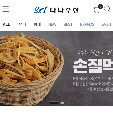
0
ALL
먹태
황태
NEW
BEST
BRANDS
EVEN